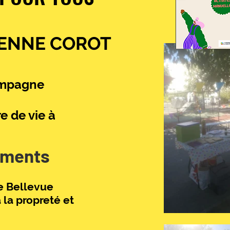
YENNE COROT
ompagne
e de vie à
ements
e Bellevue
à la propreté et