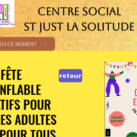
CENTRE SOCIAL
ST JUST LA SOLITUDE
EN CE MOMENT
FÊTE
FÊTE
retour
NFLABLE
NFLABLE
ATIFS POUR
ATIFS POUR
LES ADULTES
LES ADULTES
 POUR TOUS
 POUR TOUS