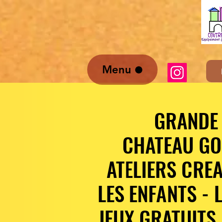
Menu
GRANDE 
GRANDE 
CHATEAU GO
CHATEAU GO
ATELIERS CRE
ATELIERS CRE
LES ENFANTS - 
LES ENFANTS - 
JEUX GRATUITS
JEUX GRATUITS