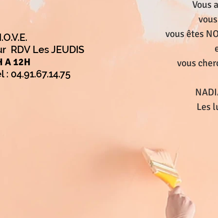
Vous a
vous
vous êtes NO
.O.V.E.
ur RDV Les JEUDIS
H A 12H
vous cher
l : 04.91.67.14.75
NADI
Les l