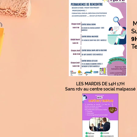
M
S
9
Te
LES MARDIS DE 14H 17H
Sans rdv au centre social malpassé