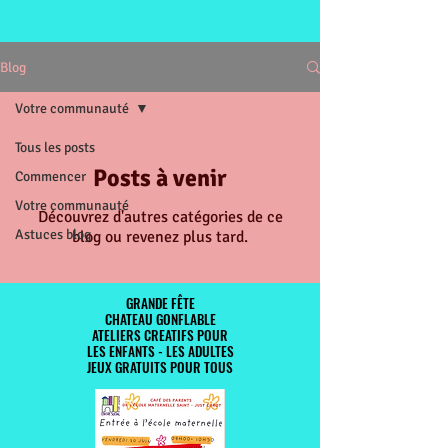
Blog
Votre communauté
Tous les posts
Posts à venir
Commencer
Votre communauté
Découvrez d'autres catégories de ce
Astuces blog
blog ou revenez plus tard.
GRANDE FÊTE
GRANDE FÊTE
CHATEAU GONFLABLE
CHATEAU GONFLABLE
ATELIERS CREATIFS POUR
ATELIERS CREATIFS POUR
LES ENFANTS - LES ADULTES
LES ENFANTS - LES ADULTES
JEUX GRATUITS POUR TOUS
JEUX GRATUITS POUR TOUS