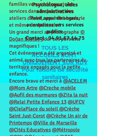
familles venues découvrir les
Psychologue, aides
services dans le quartier, des
administratives
ateliers d'éveil, une mini-braderie
Point appui étrangers,
orientations vers services
et même un spectacle !
publics
Un grand merci au photographe
©
Contact :
04.91.67.14.75
Doğan Boztaş
pour ces portraits
magnifiques !
TOUS LES
Cet évènement a été organisé et
ACCUEILS
SONT
animé avec tous les partenaires du
UNIQUEMENT SUR RDV
territoire engagés pour la petite
Pour raisons de sécurité
enfance.
sanitaires
Encore bravo et merci à
@ACELEM
@Mom Artre
@Creche mobile
@Aufil des murmures
@Zita la nuit
@Relai Petite Enfance 13
@UFCV
@CielaPlace du soleil
@Crèche
Saint Just-Corot
@Crèche Un air de
Printemps
@Ville de Marseille
@Cités Educatives
@Métropole