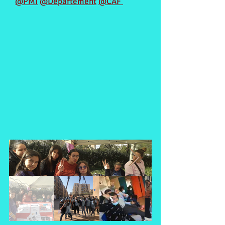
@PMI
@Département
@CAF