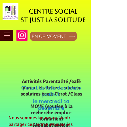
CENTRE SOCIAL
ST JUST LA SOLITUDE
EN CE MOMENT
Activités Parentalité /café
C'était la fête des touts
parent et ateliers, soutien
scolaires école Corot /Class
petits l
-
le mercredi 10
MOVE (soutien à la
décembre
recherche emploi-
Nous sommes heureux d'avoir
formation)
partager ces moments avec les
Alphabétisation,